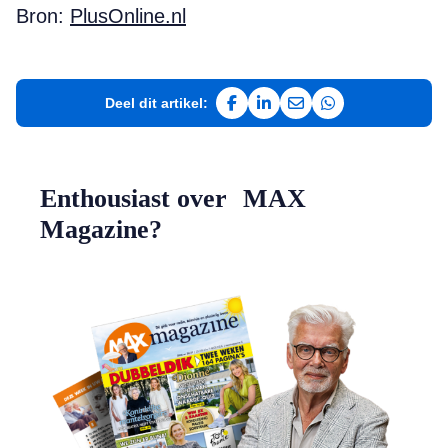
Bron:
PlusOnline.nl
Deel dit artikel:
Deel op Facebook
Deel op LinkedIn
Deel via e-mail
Deel via WhatsAp
Enthousiast over MAX
Magazine?