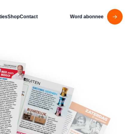
ties
Shop
Contact
Word abonnee