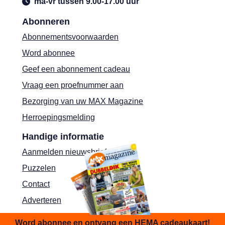
ma-vr tussen 9.00-17.00 uur
Abonneren
Abonnementsvoorwaarden
Word abonnee
Geef een abonnement cadeau
Vraag een proefnummer aan
Bezorging van uw MAX Magazine
Herroepingsmelding
Handige informatie
Aanmelden nieuwsbrief
Puzzelen
Contact
Adverteren
Shop
Word abonnee en ontvang een HEMA cadeaukaart!