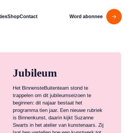
ties
Shop
Contact
Word abonnee
Jubileum
Het BinnensteBuitenteam stond te
trappelen om dit jubileumseizoen te
beginnen: dit najaar bestaat het
programma tien jaar. Een nieuwe rubriek
is Binnenkunst, daarin kijkt Suzanne
Swarts in het atelier van kunstenaars. Zij
laat hen vertellen hoe een kunstwerk tot