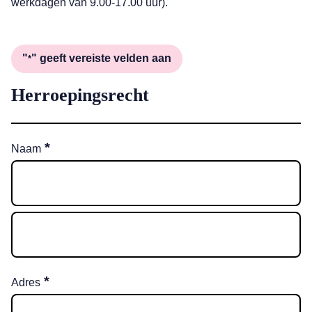
werkdagen van 9.00-17.00 uur).
"
" geeft vereiste velden aan
*
Herroepingsrecht
*
Naam
*
Adres