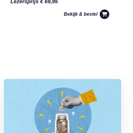
Lezersprijs € 69,95
Bekijk & bestel
Lees meer over Het blijft kwakkelen met de spaarrentes