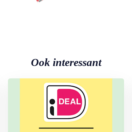
Ook interessant
Lees meer over Wat moeten we nou weer met Wero…?