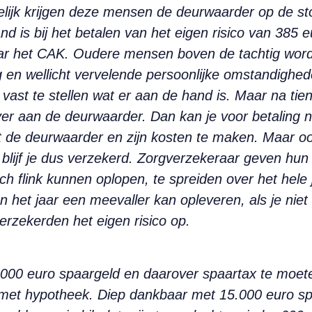
delijk krijgen deze mensen de deurwaarder op de st
d is bij het betalen van het eigen risico van 385 e
aar het CAK. Oudere mensen boven de tachtig word
g en wellicht vervelende persoonlijke omstandighe
 vast te stellen wat er aan de hand is. Maar na tie
r aan de deurwaarder. Dan kan je voor betaling nie
 de deurwaarder en zijn kosten te maken. Maar oo
 blijf je dus verzekerd. Zorgverzekeraar geven hun
och flink kunnen oplopen, te spreiden over het hele
n het jaar een meevaller kan opleveren, als je nie
erzekerden het eigen risico op.
00 euro spaargeld en daarover spaartax te moeten 
sje met hypotheek. Diep dankbaar met 15.000 euro 