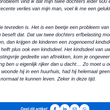
obleem vind ik dat mijn twee dochters ieder 600 
recente verlies van mijn man, voel ik me een gelu
 tevreden is. Het is een beetje een probleem van de
, u beseft dat. Dat uw twee dochters erfbelasting mo
n, dan krijgen de kinderen een zogenoemd kindsdee
e helft plus ook een kindsdeel. Het kindsdeel van 
stingvrije gedeelte van aftrekken, kom je ongeveer
 ben u eigenlijk rijker dan u dacht… Zo moet u o
 woonde hij in een huurhuis, had hij helemaal gee
normaal te kunnen leven. Zeker in deze tijd.
Deel dit artikel: