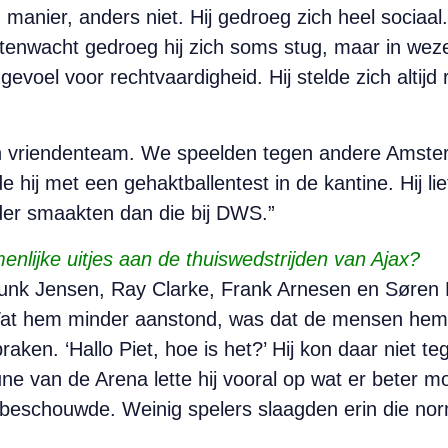
jn manier, anders niet. Hij gedroeg zich heel sociaa
enwacht gedroeg hij zich soms stug, maar in wezen
voel voor rechtvaardigheid. Hij stelde zich altijd
en vriendenteam. We speelden tegen andere Amst
e hij met een gehaktballentest in de kantine. Hij 
rder smaakten dan die bij DWS.”
menlijke uitjes aan de thuiswedstrijden van Ajax?
unk Jensen, Ray Clarke, Frank Arnesen en Søren L
Wat hem minder aanstond, was dat de mensen hem b
praken. ‘Hallo Piet, hoe is het?’ Hij kon daar niet te
ne van de Arena lette hij vooral op wat er beter moe
m beschouwde. Weinig spelers slaagden erin die nor