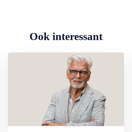
Ook interessant
eden: ‘Ik doe wat ik leuk vind’
Lees meer over Column Jan Slagter: Samen staan we sterk