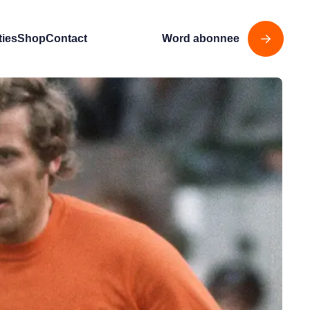
ties
Shop
Contact
Word abonnee