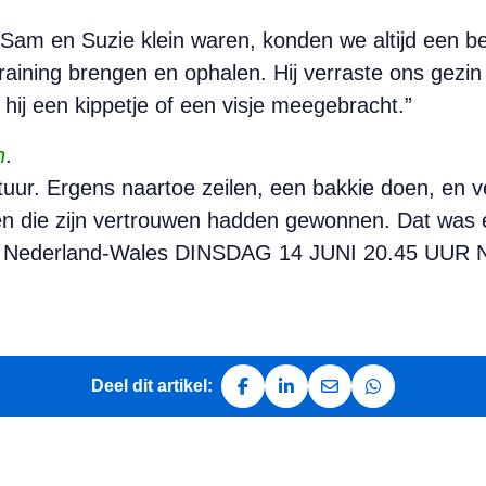
 Sam en Suzie klein waren, konden we altijd een 
raining brengen en ophalen. Hij verraste ons gezin 
 hij een kippetje of een visje meegebracht.”
n
.
tuur. Ergens naartoe zeilen, een bakkie doen, en ve
n die zijn vertrouwen hadden gewonnen. Dat was e
n.” Nederland-Wales DINSDAG 14 JUNI 20.45 UUR
Deel dit artikel:
Deel op Facebook
Deel op LinkedIn
Deel via e-mail
Deel via Whats