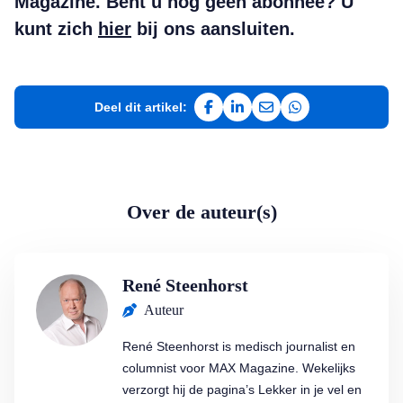
Magazine. Bent u nog geen abonnee? U
kunt zich
hier
bij ons aansluiten.
Deel dit artikel:
Deel op Facebook
Deel op LinkedIn
Deel via e-mail
Deel via WhatsAp
Over de auteur(s)
René Steenhorst
Auteur
René Steenhorst is medisch journalist en
columnist voor MAX Magazine. Wekelijks
verzorgt hij de pagina’s Lekker in je vel en