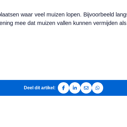
laatsen waar veel muizen lopen. Bijvoorbeeld lang
ening mee dat muizen vallen kunnen vermijden al
Deel dit artikel:
Deel op Facebook
Deel op LinkedIn
Deel via e-mail
Deel via Whats