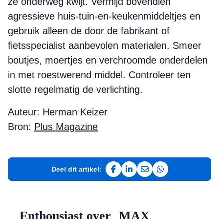
ze onderweg kwijt. Vermijd bovendien
agressieve huis-tuin-en-keukenmiddeltjes en
gebruik alleen de door de fabrikant of
fietsspecialist aanbevolen materialen. Smeer
boutjes, moertjes en verchroomde onderdelen
in met roestwerend middel. Controleer ten
slotte regel­matig de verlichting.
Auteur: Herman Keizer
Bron:
Plus Magazine
Deel dit artikel:
Deel op Facebook
Deel op LinkedIn
Deel via e-mail
Deel via WhatsAp
Enthousiast over MAX