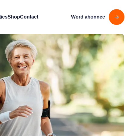
ties
Shop
Contact
Word abonnee