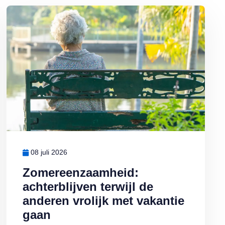
j warm weer sneller bederft
Lees meer over Zomereenzaamheid: achterblijven terwijl de anderen 
08 juli 2026
Zomereenzaamheid:
achterblijven terwijl de
anderen vrolijk met vakantie
gaan