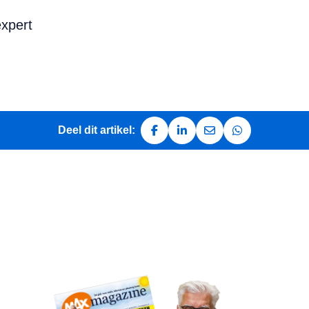
expert
Deel dit artikel:
Deel op Facebook
Deel op LinkedIn
Deel via e-mail
Deel via Whats