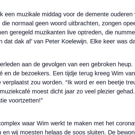
eek een muzikale middag voor de demente ouderen v
 die normaal geen woord uitbrachten, zongen opee
en geregeld muzikanten live optreden, die nummer
dat dak af’ van Peter Koelewijn. Elke keer was dat
verleden aan de gevolgen van een gebroken heup.
afé en de bezoekers. Een tijdje terug kreeg Wim van
verplaatst zou worden. “Ik word er een beetje treu
 muziekcafé moest dicht jaar zo veel plezier gehad
ie voortzetten!”
encomplex waar Wim werkt te maken met het coron
en en wij moesten helaas de soos sluiten. De bew