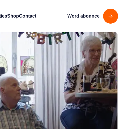
ties
Shop
Contact
Word abonnee