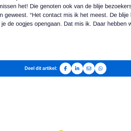
 missen het! Die genoten ook van de blije bezoekers
pen geweest. “Het contact mis ik het meest. De bli
ie je de oogjes opengaan. Dat mis ik. Daar hebben 
Deel dit artikel:
Deel op Facebook
Deel op LinkedIn
Deel via e-mail
Deel via Whats