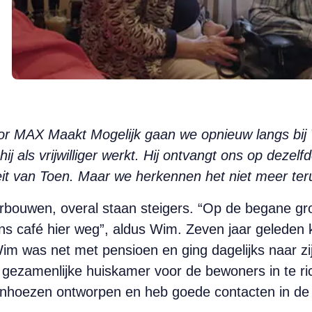
r MAX Maakt Mogelijk gaan we opnieuw langs bij
 als vrijwilliger werkt. Hij ontvangt ons op dezelfd
ëteit van Toen. Maar we herkennen het niet meer t
erbouwen, overal staan steigers. “Op de begane g
s café hier weg”, aldus Wim. Zeven jaar gelede
im was net met pensioen en ging dagelijks naar zij
n gezamenlijke huiskamer voor de bewoners in te 
tenhoezen ontworpen en heb goede contacten in de