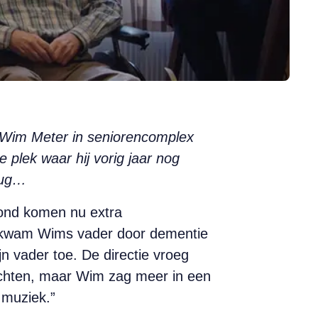
 Wim Meter in seniorencomplex
e plek waar hij vorig jaar nog
erug…
rond komen nu extra
n kwam Wims vader door dementie
n vader toe. De directie vroeg
richten, maar Wim zag meer in een
 muziek.”