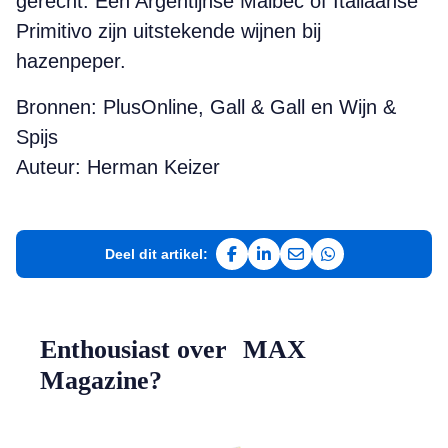
gerecht. Een Argentijnse Malbec of Italiaanse
Primitivo zijn uitstekende wijnen bij
hazenpeper.
Bronnen: PlusOnline, Gall & Gall en Wijn &
Spijs
Auteur: Herman Keizer
Deel dit artikel:
Deel op Facebook
Deel op LinkedIn
Deel via e-mail
Deel via WhatsAp
Enthousiast over MAX
Magazine?