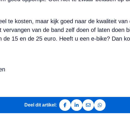
eel te kosten, maar kijk goed naar de kwaliteit va
 vervangen van de band zelf doen of laten doen bi
en de 15 en de 25 euro. Heeft u een e-bike? Dan 
en
Deel dit artikel:
Deel op Facebook
Deel op LinkedIn
Deel via e-mail
Deel via Whats