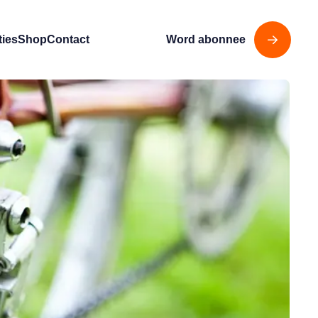
ties
Shop
Contact
Word abonnee