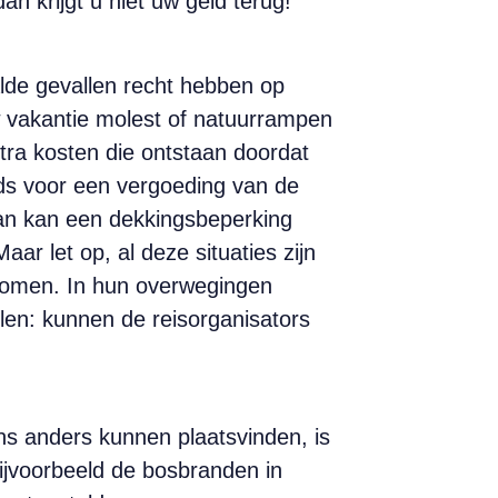
an krijgt u niet uw geld terug!
alde gevallen recht hebben op
w vakantie molest of natuurrampen
xtra kosten die ontstaan doordat
ds voor een vergoeding van de
dan kan een dekkings­beperking
ar let op, al deze situaties zijn
enomen. In hun overwegingen
len: kunnen de reisorganisators
s anders kunnen plaatsvinden, is
bijvoorbeeld de bosbranden in