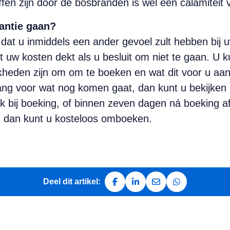
offen zijn door de bosbranden is wél een calamiteit 
antie gaan?
at u inmiddels een ander gevoel zult hebben bij u
t uw kosten dekt als u besluit om niet te gaan. U ku
jkheden zijn om om te boeken en wat dit voor u aa
ng voor wat nog komen gaat, dan kunt u bekijken 
ijk bij boeking, of binnen zeven dagen ná boeking a
, dan kunt u kosteloos omboeken.
Deel dit artikel:
Deel op Facebook
Deel op LinkedIn
Deel via e-mail
Deel via Whats