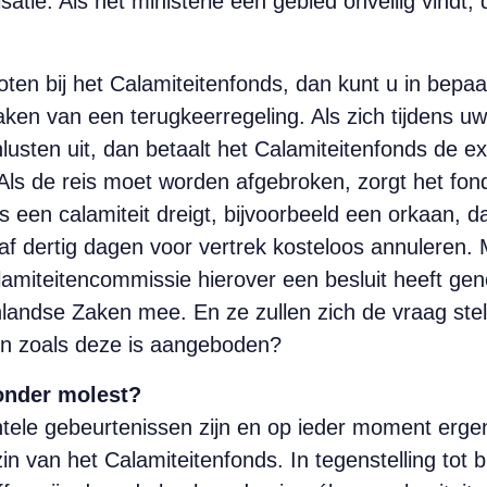
tie. Als het ministerie een gebied onveilig vindt, d
loten bij het Calamiteitenfonds, dan kunt u in bepa
aken van een terugkeerregeling. Als zich tijdens u
lusten uit, dan betaalt het Calamiteitenfonds de e
ls de reis moet worden afgebroken, zorgt het fon
s een calamiteit dreigt, bijvoorbeeld een orkaan, 
f dertig dagen voor vertrek kosteloos annuleren. Ma
lamiteitencommissie hierover een besluit heeft g
andse Zaken mee. En ze zullen zich de vraag stel
en zoals deze is aangeboden?
 onder molest?
ele gebeurtenissen zijn en op ieder moment ergen
in van het Calamiteitenfonds. In tegenstelling tot 