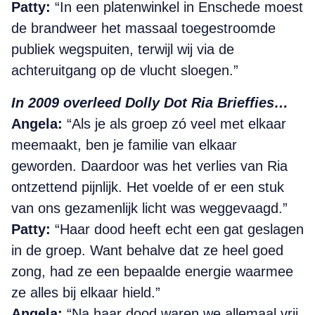
Patty:
“In een platenwinkel in Enschede moest
de brandweer het massaal toegestroomde
publiek
wegspuiten, terwijl wij via de
achteruitgang op de
vlucht sloegen.”
In 2009 overleed Dolly Dot Ria Brieffies…
Angela:
“Als je als groep zó veel met elkaar
meemaakt, ben je familie van elkaar
geworden. Daardoor was het verlies van Ria
ontzettend pijnlijk. Het voelde of er een stuk
van ons gezamenlijk licht was weggevaagd.”
Patty:
“Haar dood heeft echt een gat geslagen
in de groep. Want behalve dat ze heel goed
zong, had ze een bepaalde energie waarmee
ze alles bij elkaar hield.”
Angela:
“Na haar dood waren we allemaal vrij