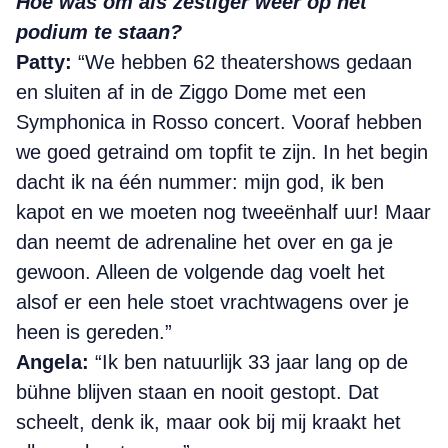
Hoe was om als zestiger weer op het
podium te staan?
Patty:
“We hebben 62 theatershows gedaan
en sluiten
af in de Ziggo Dome met een
Symphonica in Rosso concert. Vooraf hebben
we goed getraind om topfit te zijn. In het begin
dacht ik na één nummer: mijn god, ik ben
kapot en we moeten nog tweeënhalf uur! Maar
dan neemt de adrenaline het over en ga je
gewoon. Alleen
de volgende dag voelt het
alsof er een hele stoet vrachtwagens over je
heen is gereden.”
Angela:
“Ik ben natuurlijk 33 jaar lang op de
bühne
blijven staan en nooit gestopt. Dat
scheelt, denk ik, maar ook bij mij kraakt het