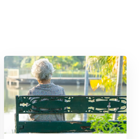
j warm weer sneller bederft
Lees meer over Zomereenzaamheid: achterblijven terwijl de anderen 