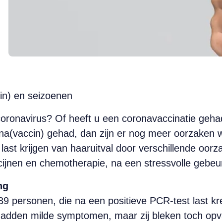
in) en seizoenen
oronavirus? Of heeft u een coronavaccinatie geha
ona(vaccin) gehad, dan zijn er nog meer oorzaken 
last krijgen van haaruitval door verschillende oorza
cijnen en chemotherapie, na een stressvolle gebeurt
ng
39 personen, die na een positieve PCR-test last kr
dden milde symptomen, maar zij bleken toch opval