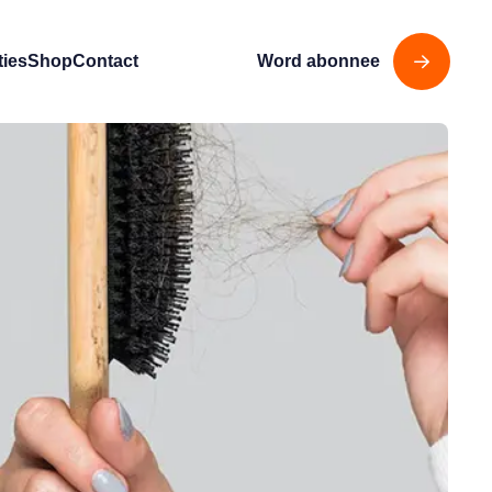
ties
Shop
Contact
Word abonnee