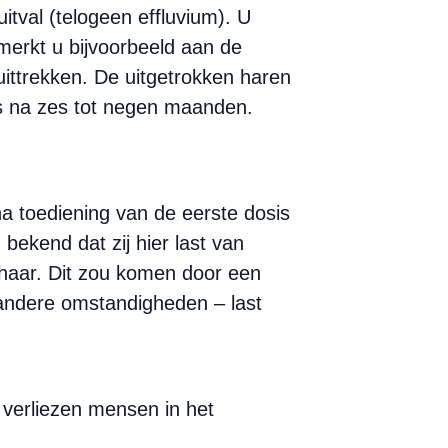
tval (telogeen effluvium). U
 merkt u bijvoorbeeld aan de
uittrekken. De uitgetrokken haren
es na zes tot negen maanden.
na toediening van de eerste dosis
ekend dat zij hier last van
t haar. Dit zou komen door een
 andere omstandigheden – last
 verliezen mensen in het