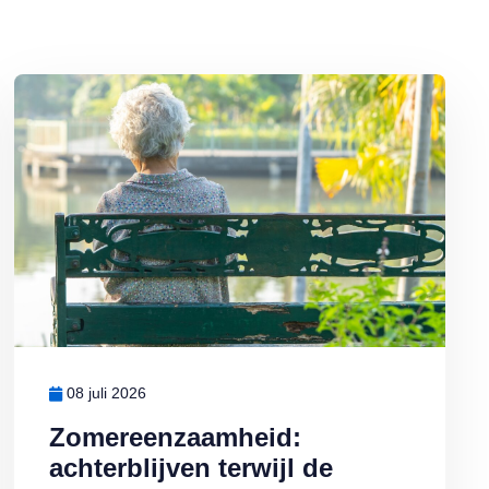
j warm weer sneller bederft
Lees meer over Zomereenzaamheid: achterblijven terwijl de anderen 
08 juli 2026
Zomereenzaamheid:
achterblijven terwijl de