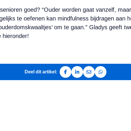
senioren goed? “Ouder worden gaat vanzelf, maar is 
elijks te oefenen kan mindfulness bijdragen aan h
t ‘ouderdomskwaaltjes’ om te gaan.” Gladys geeft t
 hieronder!
Deel dit artikel:
Deel op Facebook
Deel op LinkedIn
Deel via e-mail
Deel via Whats