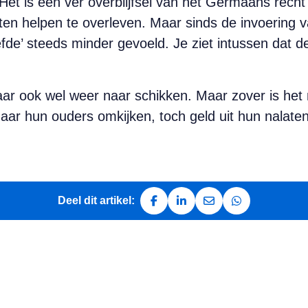
Het is een ver overblijfsel van het Germaans recht 
n helpen te overleven. Maar sinds de invoering v
fde’ steeds minder gevoeld. Je ziet intussen dat 
 daar ook wel weer naar schikken. Maar zover is het
naar hun ouders omkijken, toch geld uit hun nalate
Deel dit artikel:
Deel op Facebook
Deel op LinkedIn
Deel via e-mail
Deel via Whats