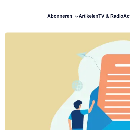
Abonneren
Artikelen
TV & Radio
Ac