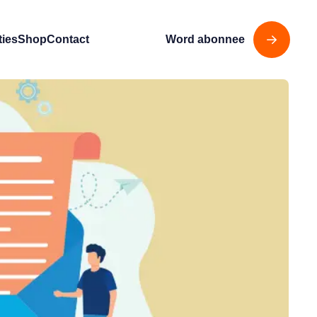
ties
Shop
Contact
Word abonnee