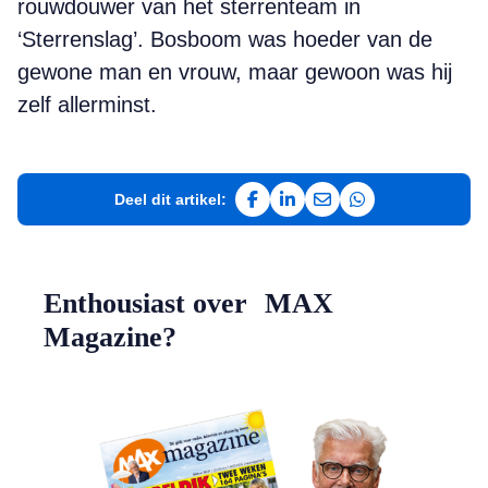
rouwdouwer van het sterrenteam in
‘Sterrenslag’. Bosboom was hoeder van de
gewone man en vrouw, maar gewoon was hij
zelf allerminst.
Deel dit artikel:
Deel op Facebook
Deel op LinkedIn
Deel via e-mail
Deel via WhatsAp
Enthousiast over MAX
Magazine?