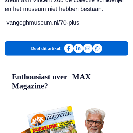
steun aan Vincent zou de collectie schilderijen
en het museum niet hebben bestaan.
vangoghmuseum.nl/70-plus
Deel dit artikel:
Deel op Facebook
Deel op LinkedIn
Deel via e-mail
Deel via WhatsAp
Enthousiast over MAX
Magazine?