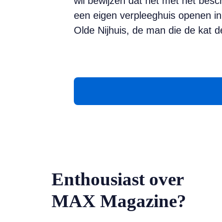
wil bewijzen dat het met het besc
een eigen verpleeghuis openen i
Olde Nijhuis, de man die de kat 
Enthousiast over
MAX Magazine?