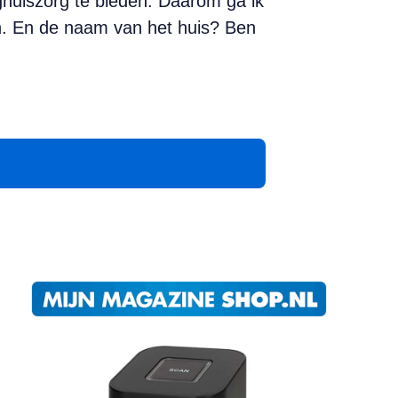
eghuiszorg te bieden. Daarom ga ik
n. En de naam van het huis? Ben
App