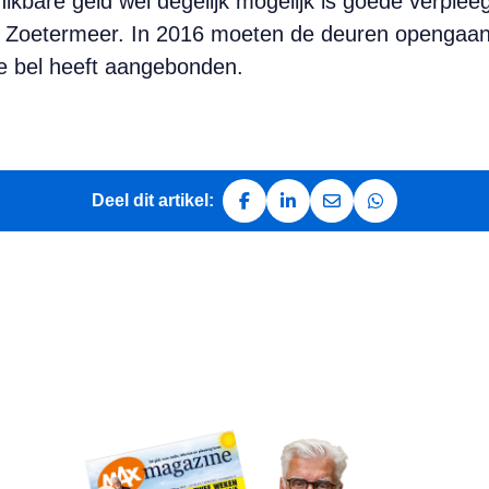
hikbare geld wel degelijk mogelijk is goede verple
n Zoetermeer. In 2016 moeten de deuren opengaa
de bel heeft aangebonden.
Deel dit artikel:
Deel op Facebook
Deel op LinkedIn
Deel via e-mail
Deel via Whats