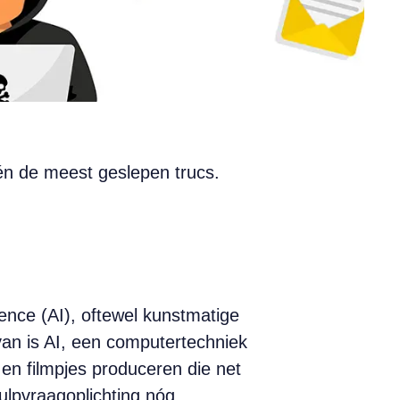
én de meest geslepen trucs.
gence (AI), oftewel kunstmatige
van is AI, een computer­techniek
 en ­filmpjes produceren die net
ulpvraagoplichting nóg