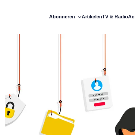
Abonneren
Artikelen
TV & Radio
Ac