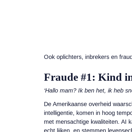
Ook oplichters, inbrekers en fra
Fraude #1: Kind i
‘Hallo mam? Ik ben het, ik heb sne
De Amerikaanse overheid waarschuw
intelligentie, ­komen in hoog temp
met mensachtige kwa­liteiten. AI k
echt lijken, en stemmen levens­ec