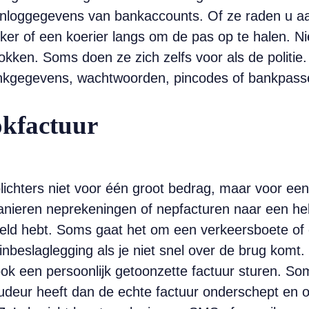
inloggegevens van bankaccounts. Of ze raden u aa
er of een koerier langs om de pas op te halen. N
kken. Soms doen ze zich zelfs voor als de politie.
nk­gegevens, ­wachtwoorden, pin­codes of ­bankpass
okfactuur
chters niet voor één groot ­bedrag, maar voor een g
anieren nep­rekeningen of nepfacturen naar een hel
esteld hebt. Soms gaat het om een verkeersboete of
inbeslaglegging als je niet snel over de brug komt.
k een persoonlijk getoonzette factuur sturen. Soms 
audeur heeft dan de echte factuur onderschept en 