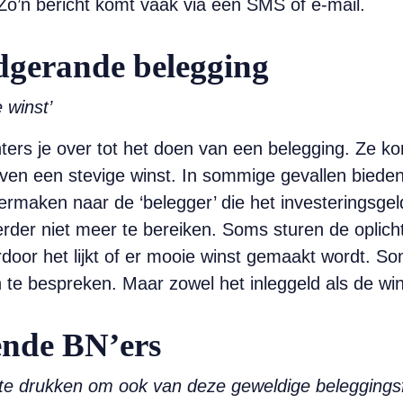
Zo’n bericht komt vaak via een SMS of e-mail.
gerande ­belegging
 winst’
ichters je over tot het doen van een belegging. Ze 
loven een stevige winst. In sommige gevallen biede
ermaken naar de ­‘belegger’ die het investeringsgel
eerder niet meer te ­bereiken. Soms sturen de oplic
aardoor het lijkt of er mooie winst gemaakt wordt. 
 te bespreken. Maar zowel het inleggeld als de win
ende BN’ers
 te drukken om ook van deze geweldige beleggingsf