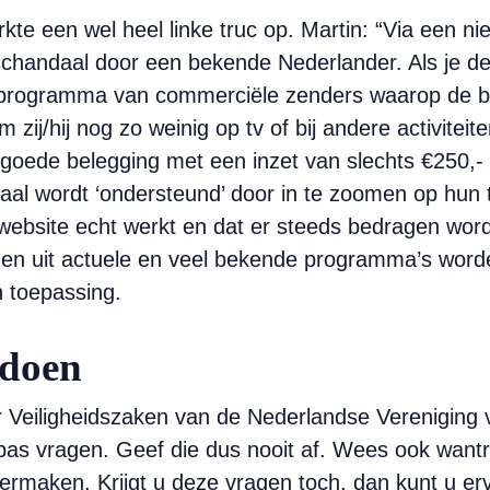
e een wel heel linke truc op. Martin: “Via een n
chandaal door een bekende Nederlander. Als je de
v-programma van commerciële zenders waarop de 
ij/hij nog zo weinig op tv of bij andere activiteite
 goede belegging met een inzet van slechts €250,-
al wordt ‘ondersteund’ door in te zoomen op hun t
website echt werkt en dat er steeds bedragen worde
den uit actuele en veel bekende programma’s word
n toepassing.
 doen
r Veiligheidszaken van de Nederlandse Vereniging 
pas vragen. Geef die dus nooit af. Wees ook wantr
rmaken. Krijgt u deze vragen toch, dan kunt u erv