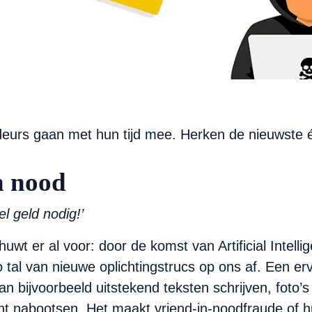
udeurs gaan met hun tijd mee. Herken de nieuwste 
n nood
l geld nodig!’
t er al voor: door de komst van Artificial Intelli
o tal van nieuwe oplichtingstrucs op ons af. Een er
an bijvoorbeeld uitstekend teksten schrijven, foto’s
ht nabootsen. Het maakt vriend-in-noodfraude of h