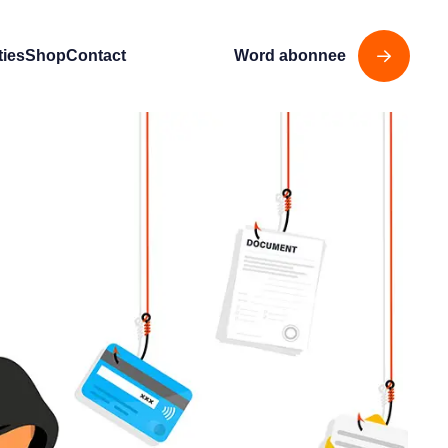
ties
Shop
Contact
Word abonnee