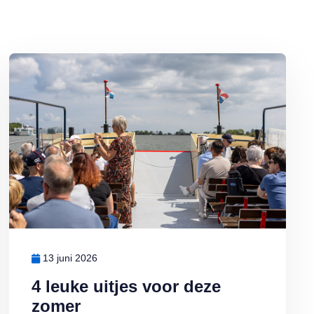
j warm weer sneller bederft
Lees meer over 4 leuke uitjes voor deze zomer
13 juni 2026
4 leuke uitjes voor deze
zomer