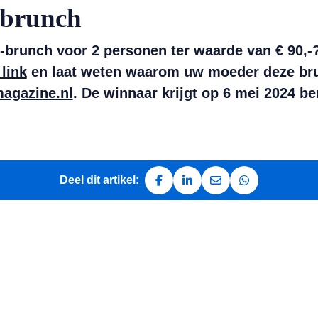
 brunch
unch voor 2 personen ter waarde van € 90,-? S
 link
en laat weten waarom uw moeder deze brun
agazine.nl
. De winnaar krijgt op 6 mei 2024 ber
Deel dit artikel:
Deel op Facebook
Deel op LinkedIn
Deel via e-mail
Deel via Whats