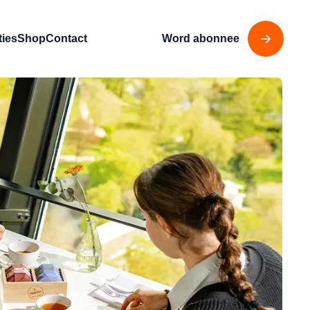
ties
Shop
Contact
Word abonnee