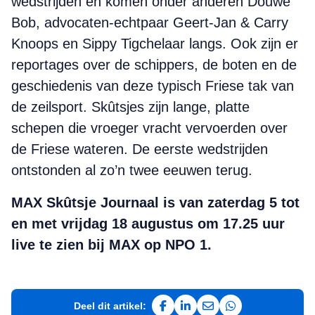
wedstrijden en komen onder anderen Douwe
Bob, advocaten-echtpaar Geert-Jan & Carry
Knoops en Sippy Tigchelaar langs. Ook zijn er
reportages over de schippers, de boten en de
geschiedenis van deze typisch Friese tak van
de zeilsport. Skûtsjes zijn lange, platte
schepen die vroeger vracht vervoerden over
de Friese wateren. De eerste wedstrijden
ontstonden al zo’n twee eeuwen terug.
MAX Skûtsje Journaal is van zaterdag 5 tot
en met vrijdag 18 augustus om 17.25 uur
live te zien bij MAX op NPO 1.
Deel dit artikel:
Deel op Facebook
Deel op LinkedIn
Deel via e-mail
Deel via WhatsAp