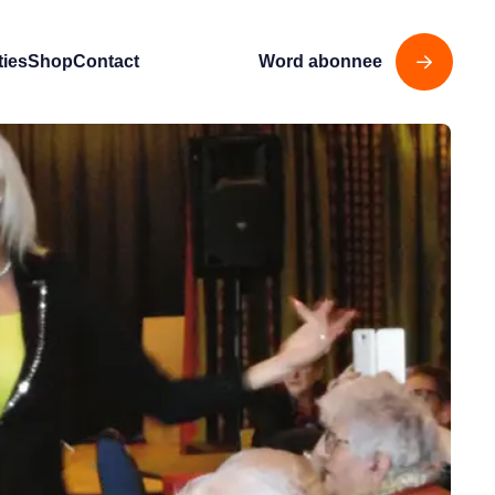
ties
Shop
Contact
Word abonnee