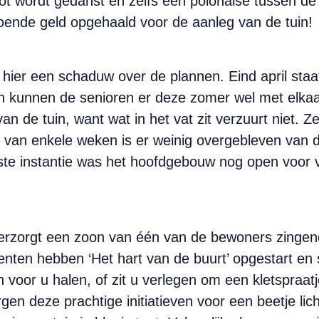
rot wordt gedanst en zelfs een polonaise tussen de
oende geld opgehaald voor de aanleg van de tuin!
hier een schaduw over de plannen. Eind april staa
En kunnen de senioren er deze zomer wel met elka
an de tuin, want wat in het vat zit verzuurt niet. 
 van enkele weken is er weinig overgebleven van 
rste instantie was het hoofdgebouw nog open voor 
o verzorgt een zoon van één van de bewoners zinge
denten hebben ‘Het hart van de buurt’ opgestart e
voor u halen, of zit u verlegen om een kletspraatj
n deze prachtige initiatieven voor een beetje lic