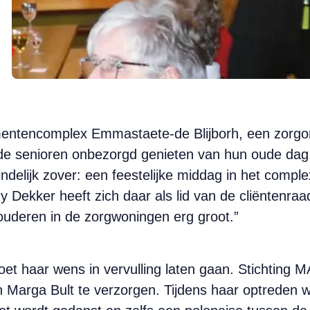
mentencomplex Emmastaete-de Blijborh, een zorgorg
e senioren onbezorgd genieten van hun oude dag. 
elijk zover: een feestelijke middag in het complex
Dekker heeft zich daar als lid van de cliëntenraad 
ouderen in de zorgwoningen erg groot.”
et haar wens in vervulling laten gaan. Stichting 
an Marga Bult te verzorgen. Tijdens haar optrede