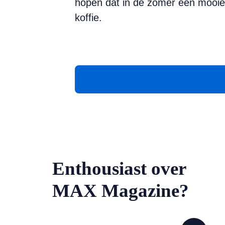
hopen dat in de zomer een mooie ni
koffi
e.
Enthousiast over
MAX Magazine?