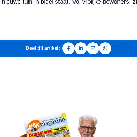
euwe tuin in bloei staat. Vol vrolijke bewoners, zi
Deel dit artikel:
Deel op Facebook
Deel op LinkedIn
Deel via e-mail
Deel via Whats