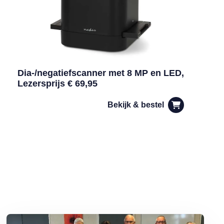
Dia-/negatiefscanner met 8 MP en LED,
Lezersprijs € 69,95
Bekijk & bestel
er!
Lees meer over MAX Maakt Mogelijk: Sjoelen is gezellig en gezond