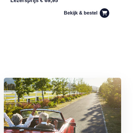
Lezersprijs € 69,95
Bekijk & bestel
leven met zelfspot’
Lees meer over Oproep: vertel uw verhaal over vakantie en thuisblij