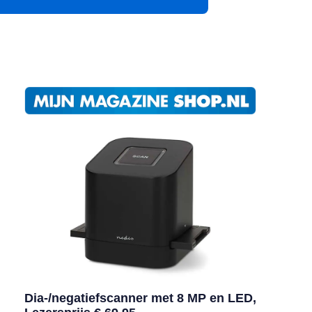
App
Dia-/negatiefscanner met 8 MP en LED,