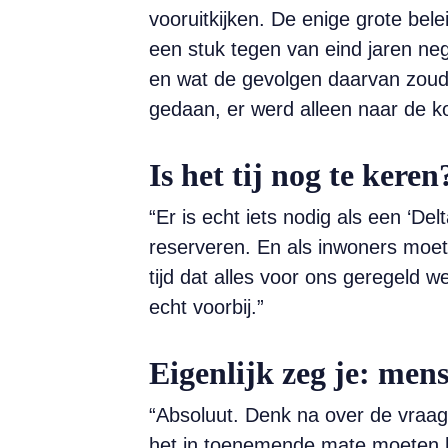
vooruitkijken. De enige grote bel
een stuk tegen van eind jaren neg
en wat de gevolgen daarvan zoude
gedaan, er werd alleen naar de k
Is het tij nog te keren
“Er is echt iets nodig als een ‘De
reserveren. En als inwoners moete
tijd dat alles voor ons geregeld w
echt voorbij.”
Eigenlijk zeg je: mense
“Absoluut. Denk na over de vraag
het in toenemende mate moeten heb