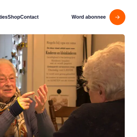
ties
Shop
Contact
Word abonnee