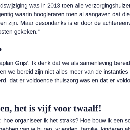
eidswijziging was in 2013 toen alle verzorgingshui
entig waarin hoogleraren toen al aangaven dat die
n zijn. Maar desondanks is er door de achtereenv
osten gekeken.”
?
ltaplan Grijs’. Ik denk dat we als samenleving bere
n we bereid zijn niet alles meer van de instantie
erd, dat er voldoende thuiszorg was en dat er voldoe
n, het is vijf voor twaalf!
: hoe organiseer ik het straks? Hoe bouw ik een so
ben van je buren, vrienden, familie, kinderen als j