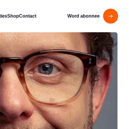
ties
Shop
Contact
Word abonnee