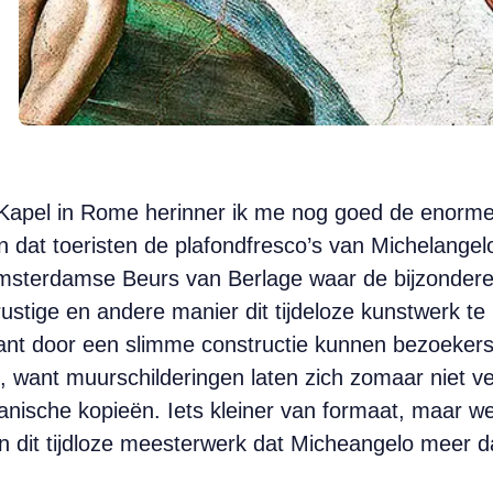
 Kapel in Rome herinner ik me nog goed de enorme
n dat toeristen de plafondfresco’s van Michelange
Amsterdamse Beurs van Berlage waar de bijzondere t
ustige en andere manier dit tijdeloze kunstwerk t
want door een slimme constructie kunnen bezoekers
rd, want muurschilderingen laten zich zomaar niet v
ische kopieën. Iets kleiner van formaat, maar wel
 dit tijdloze meesterwerk dat Micheangelo meer da