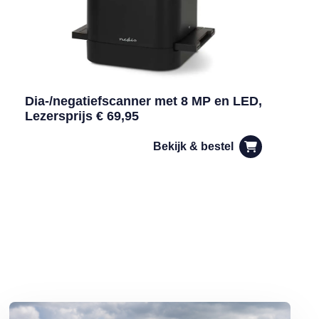
Dia-/negatiefscanner met 8 MP en LED,
Lezersprijs € 69,95
Bekijk & bestel
j warm weer sneller bederft
Lees meer over 4 leuke uitjes voor deze zomer