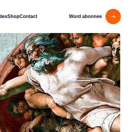
ties
Shop
Contact
Word abonnee