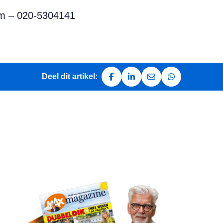
om – 020-5304141
Deel dit artikel:
Deel op Facebook
Deel op LinkedIn
Deel via e-mail
Deel via Whats