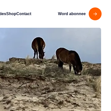
ties
Shop
Contact
Word abonnee