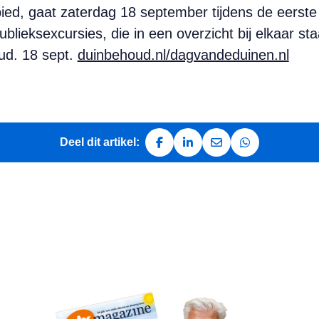
ied, gaat zaterdag 18 september tijdens de eerste 
blieksexcursies, die in een overzicht bij elkaar st
oud. 18 sept.
duinbehoud.nl/dagvandeduinen.nl
Deel dit artikel:
Deel op Facebook
Deel op LinkedIn
Deel via e-mail
Deel via Whats