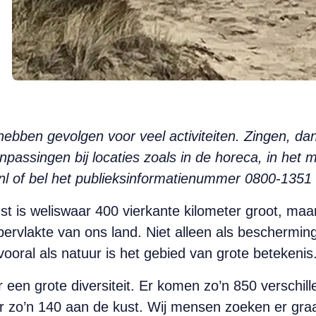
hebben gevolgen voor veel activiteiten. Zingen, d
npassingen bij locaties zoals in de horeca, in he
d.nl of bel het publieksinformatienummer 0800-1351
st is weliswaar 400 vierkante kilometer groot, ma
ervlakte van ons land. Niet alleen als beschermin
vooral als natuur is het gebied van grote betekenis
een grote diversiteit. Er komen zo’n 850 verschill
 zo’n 140 aan de kust. Wij mensen zoeken er graa