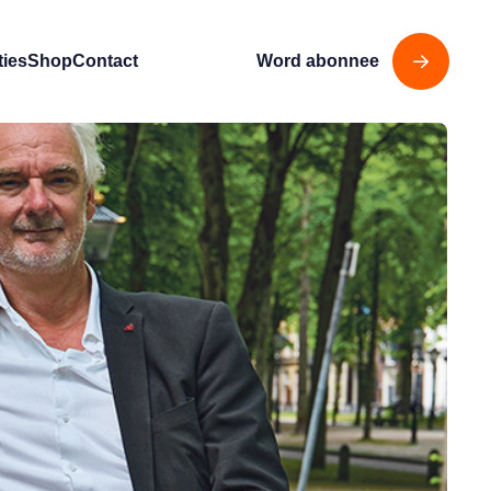
ties
Shop
Contact
Word abonnee