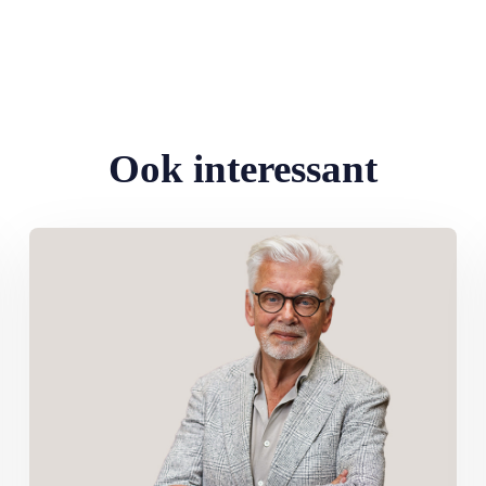
Ook interessant
eden: ‘Ik doe wat ik leuk vind’
Lees meer over Column Jan Slagter: Samen staan we sterk