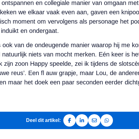
ontspannen en collegiale manier van omgaan met e
 keken we elkaar vaak even aan, gaven een knipoo
gisch moment om vervolgens als personage het po
induikt en ondergaat.
ms ook van de ondeugende manier waarop hij me k
l natuurlijk niets van mocht merken. Eén keer is he
ik zijn zoon Happy speelde, zei ik tijdens de slot
uwe reus’. Een fl auw grapje, maar Lou, de andere
 toen maar het doek een paar seconden eerder dich
Deel dit artikel:
Deel op Facebook
Deel op LinkedIn
Deel via e-mail
Deel via Whats