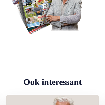
Ook interessant
eden: ‘Ik doe wat ik leuk vind’
Lees meer over Column Jan Slagter: Samen staan we sterk