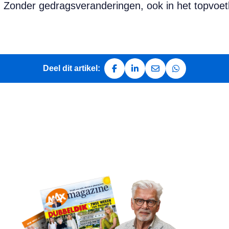
 Zonder gedragsveranderingen, ook in het topvoetba
Deel dit artikel:
Deel op Facebook
Deel op LinkedIn
Deel via e-mail
Deel via Whats