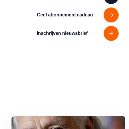
Geef abonnement cadeau
Inschrijven nieuwsbrief
Lees meer over George Baker (81) blijft liedjes schrijven en optr