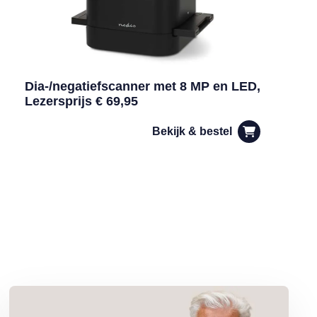
Dia-/negatiefscanner met 8 MP en LED,
Lezersprijs € 69,95
Bekijk & bestel
Lees meer over Column Jan Slagter: Vakantie