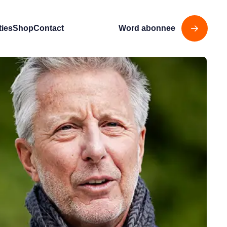
ties
Shop
Contact
Word abonnee