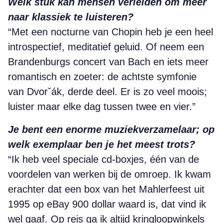
Welk stuk kan mensen verleiden om meer
naar klassiek te luisteren?
“Met een nocturne van Chopin heb je een heel
introspectief, meditatief geluid. Of neem een
Brandenburgs concert van Bach en iets meer
romantisch en zoeter: de achtste symfonie
van Dvorˇák, derde deel. Er is zo veel moois;
luister maar elke dag tussen twee en vier.”
Je bent een enorme muziek­verzamelaar; op
welk exemplaar ben je het meest trots?
“Ik heb veel speciale cd-boxjes, één van de
voordelen van werken bij de omroep. Ik kwam
erachter dat een box van het Mahlerfeest uit
1995 op eBay 900 dollar waard is, dat vind ik
wel gaaf. Op reis ga ik altijd kringloopwinkels