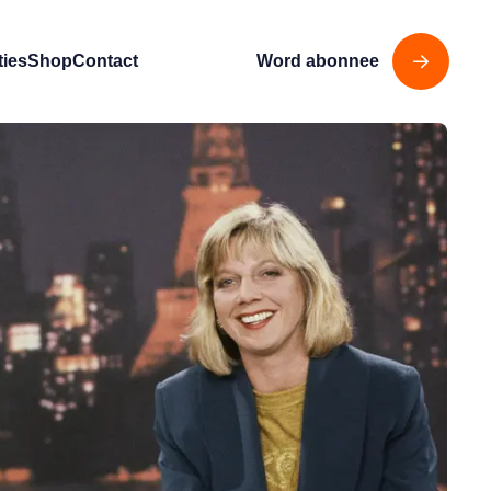
ties
Shop
Contact
Word abonnee