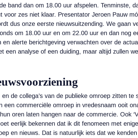
 de band dan om 18.00 uur afspelen. Tenminste, dat 
t voor zes niet klaar. Presentator Jeroen Pauw móe
 wordt dus onze eerste nieuwsuitzending. We gaan v
avonds om 18.00 uur en om 22.00 uur en dan nog ee
 en alerte berichtgeving verwachten over de actual
 een analyse of een duiding, maar altijd zullen we
euwsvoorziening
n en de collega’s van de publieke omroep zitten te
an een commerciële omroep in vredesnaam ooit on
k hun oren laten hangen naar de commercie. Ook ‘V
k moet eerlijk bekennen dat ik dit fenomeen met eni
p en nieuws. Dat is natuurlijk iets dat we kenden