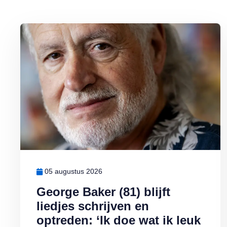
Lees meer over George Baker (81) blijft liedjes schrijven en optr
05 augustus 2026
George Baker (81) blijft
liedjes schrijven en
optreden: ‘Ik doe wat ik leuk