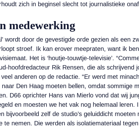
dt zich in beginsel slecht tot journalistieke onafha
en medewerking
’ wordt door de gevestigde orde gezien als een zw
rloopt stroef. Ik kan erover meepraten, want ik ben 
visiemaat. Het is ‘houtje-touwtje-televisie’. “Comme
-hoofdredacteur Rik Rensen, die als schrijvend jo
s veel anderen op de redactie. “Er werd met minac
k naar Den Haag moeten bellen, omdat sommige min
n. D66 oprichter Hans van Mierlo vond dat wij jung
egeld en moesten we het vak nog helemaal leren. I
n bijvoorbeeld zelf de studio’s geluiddicht moet
 te nemen. Die werden als isolatiemateriaal tegen