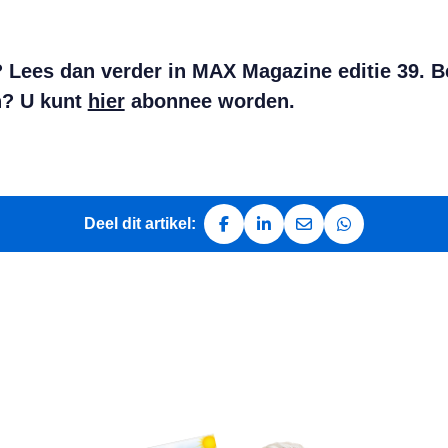
? Lees dan verder in MAX Magazine editie 39.
B
n? U kunt
hier
abonnee worden.
Deel dit artikel:
Deel op Facebook
Deel op LinkedIn
Deel via e-mail
Deel via Whats