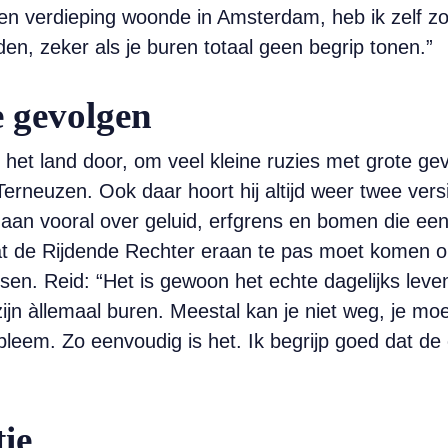
 een verdieping woonde in Amsterdam, heb ik zelf 
n, zeker als je buren totaal geen begrip tonen.”
e gevolgen
ras het land door, om veel kleine ruzies met grote g
neuzen. Ook daar hoort hij altijd weer twee versi
aan vooral over geluid, erfgrens en bomen die een
dat de Rijdende Rechter eraan te pas moet komen om
en. Reid: “Het is gewoon het echte dagelijks leven
jn àllemaal buren. Meestal kan je niet weg, je mo
robleem. Zo eenvoudig is het. Ik begrijp goed dat 
ie