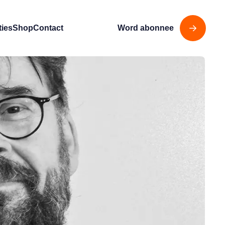
ties
Shop
Contact
Word abonnee