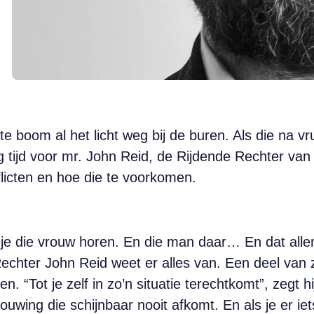
te boom al het licht weg bij de buren. Als die na v
og tijd voor mr. John Reid, de Rijdende Rechter 
icten en hoe die te voorkomen.
t je die vrouw horen. En die man daar… En dat all
hter John Reid weet er alles van. Een deel van z’
en. “Tot je zelf in zo’n situatie terechtkomt”, zegt 
ouwing die schijnbaar nooit afkomt. En als je er ie