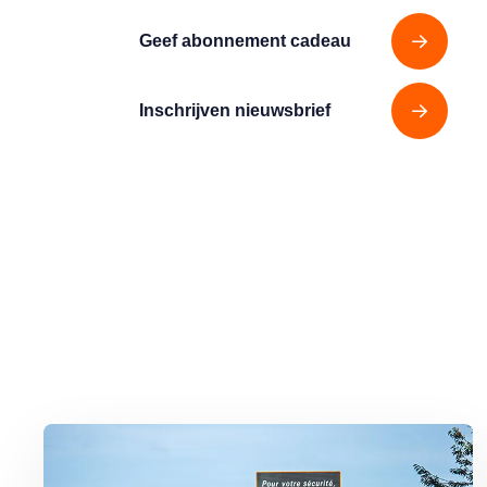
Geef abonnement cadeau
Inschrijven nieuwsbrief
Lees meer over Maximumsnelheid chaos op vakantie: hoe hard mag