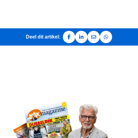
Deel dit artikel:
Deel op Facebook
Deel op LinkedIn
Deel via e-mail
Deel via Whats