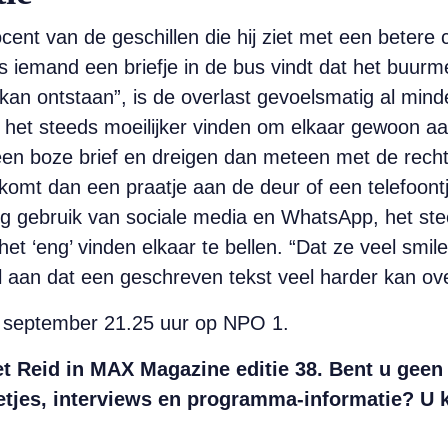
ocent van de geschillen die hij ziet met een betere
iemand een briefje in de bus vindt dat het buurmei
 kan ontstaan”, is de overlast gevoelsmatig al min
e het steeds moeilijker vinden om elkaar gewoon aa
een boze brief en dreigen dan meteen met de rechte
omt dan een praatje aan de deur of een telefoontje
ig gebruik van sociale media en WhatsApp, het stee
het ‘eng’ vinden elkaar te bellen. “Dat ze veel smi
al aan dat een geschreven tekst veel harder kan o
 september 21.25 uur op NPO 1.
et Reid in MAX Magazine editie 38.
Bent u geen 
etjes, interviews en programma-informatie? U 