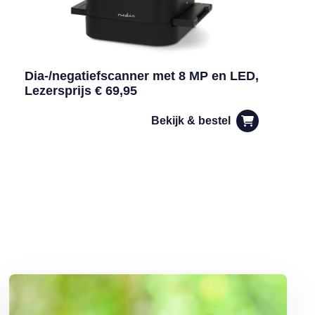
Dia-/negatiefscanner met 8 MP en LED,
Lezersprijs € 69,95
Bekijk & bestel
Lees meer over Ouderen willen helemaal geen hogere erfbelasting