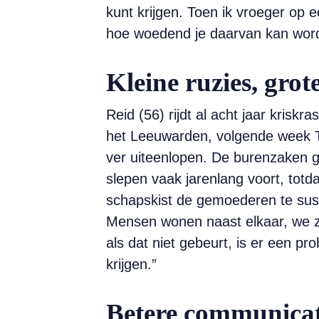
kunt krijgen. Toen ik vroeger op
hoe woedend je daarvan kan worde
Kleine ruzies, grot
Reid (56) rijdt al acht jaar krisk
het Leeuwarden, volgende week Ter
ver uiteenlopen. De burenzaken g
slepen vaak jarenlang voort, tot
schapskist de gemoederen te suss
Mensen wonen naast elkaar, we zi
als dat niet gebeurt, is er een p
krijgen.”
Betere communicat