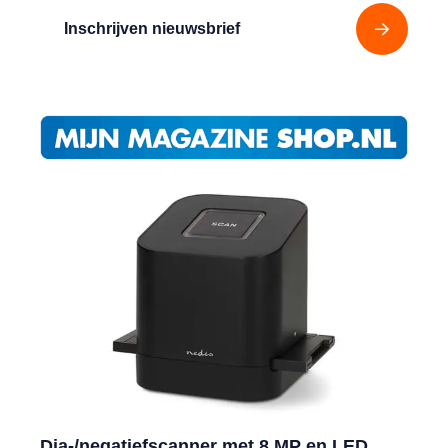
Inschrijven nieuwsbrief
Dia-/negatiefscanner met 8 MP en LED,