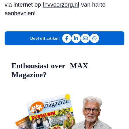
via internet op
fnvvoorzorg.nl
Van harte
aanbevolen!
Deel dit artikel:
Deel op Facebook
Deel op LinkedIn
Deel via e-mail
Deel via WhatsAp
Enthousiast over MAX
Magazine?