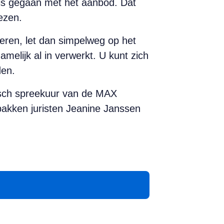
is gegaan met het aanbod. Dat
ezen.
eren, let dan simpelweg op het
melijk al in verwerkt. U kunt zich
den.
nisch spreekuur van de MAX
kken juristen Jeanine Janssen
App