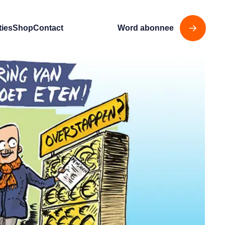
ties
Shop
Contact
Word abonnee