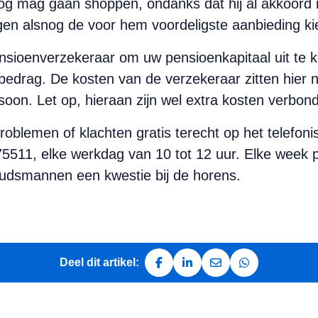
og mag gaan shoppen, ondanks dat hij al akkoord 
en alsnog de voor hem voordeligste aanbieding ki
nsioenverzekeraar om uw pensioenkapitaal uit te k
bedrag. De kosten van de verzekeraar zitten hier na
soon. Let op, hieraan zijn wel extra kosten verbon
blemen of klachten gratis terecht op het telefo
1, elke werkdag van 10 tot 12 uur. Elke week pa
dsmannen een kwestie bij de horens.
Deel dit artikel:
Deel op Facebook
Deel op LinkedIn
Deel via e-mail
Deel via Whats