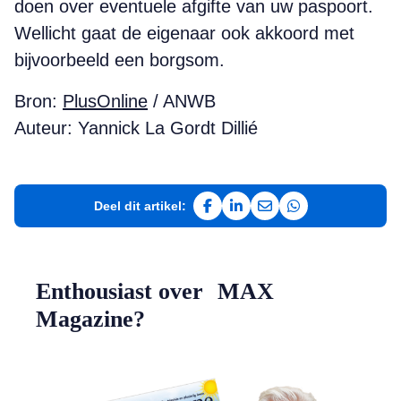
doen over eventuele afgifte van uw paspoort.
Wellicht gaat de eigenaar ook akkoord met
bijvoorbeeld een borgsom.
Bron:
PlusOnline
/ ANWB
Auteur: Yannick La Gordt Dillié
Deel dit artikel:
Deel op Facebook
Deel op LinkedIn
Deel via e-mail
Deel via WhatsAp
Enthousiast over MAX
Magazine?