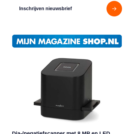
Inschrijven nieuwsbrief
Dia-/negatiefscanner met 8 MP en LED,