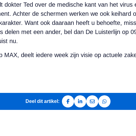
telt dokter Ted over de medische kant van het vi
ent. Achter de schermen werken we ook keihard om
karakter. Want ook daaraan heeft u behoefte, miss
s delen met een ander, bel dan De Luisterlijn op 09
ist nu.
p MAX, deelt iedere week zijn visie op actuele za
Deel dit artikel:
Deel op Facebook
Deel op LinkedIn
Deel via e-mail
Deel via Whats