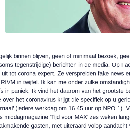
elijk binnen blijven, geen of minimaal bezoek, gee
soms tegenstrijdige) berichten in de media. Op Fa
lf uit tot corona-expert. Ze verspreiden fake news
 RIVM in twijfel. Ik kan me onder zulke omstandigh
lfs in paniek. Ik vind het daarom van het grootste 
 over het coronavirus krijgt die specifiek op u ger
naal’ (iedere werkdag om 16.45 uur op NPO 1). Voo
ons middagmagazine ‘Tijd voor MAX’ zes weken lang
akmakende gasten, met uiteraard volop aandacht v