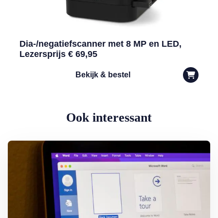
Dia-/negatiefscanner met 8 MP en LED,
Lezersprijs € 69,95
Bekijk & bestel
Ook interessant
Lees meer over Word-document printen zonder (of met) opmerkinge