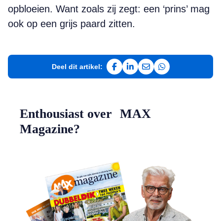
opbloeien. Want zoals zij zegt: een ‘prins’ mag
ook op een grijs paard zitten.
Deel dit artikel:
Deel op Facebook
Deel op LinkedIn
Deel via e-mail
Deel via WhatsAp
Enthousiast over MAX
Magazine?