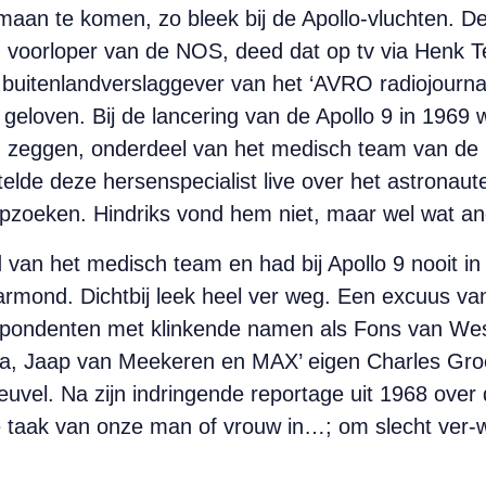
aan te komen, zo bleek bij de Apollo-vluchten. De
oorloper van de NOS, deed dat op tv via Henk Ter
 buitenlandverslaggever van het ‘AVRO radiojournaa
n geloven. Bij de lancering van de Apollo 9 in 1969
 zeggen, onderdeel van het medisch team van de
de deze hersenspecialist live over het astronauten
pzoeken. Hindriks vond hem niet, maar wel wat an
 van het medisch team en had bij Apollo 9 nooit i
rmond. Dichtbij leek heel ver weg. Een excuus va
spondenten met klinkende namen als Fons van Wes
a, Jaap van Meekeren en MAX’ eigen Charles Gro
vel. Na zijn indringende reportage uit 1968 over 
de taak van onze man of vrouw in…; om slecht ver-w