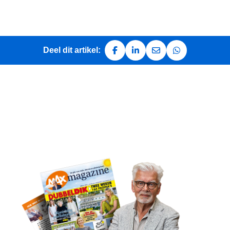
Deel dit artikel:
Deel op Facebook
Deel op LinkedIn
Deel via e-mail
Deel via Whats