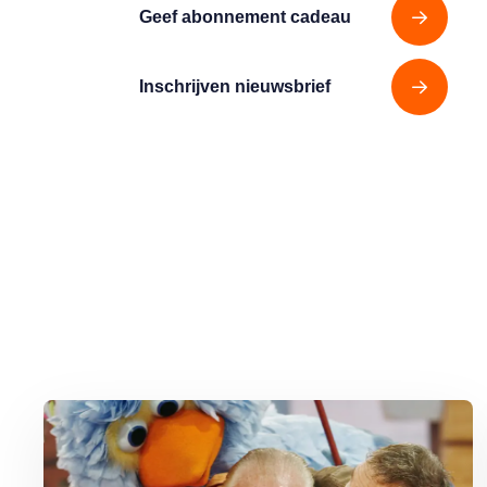
Geef abonnement cadeau
Inschrijven nieuwsbrief
Lees meer over Vijftig jaar Sesamstraat