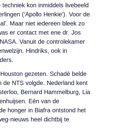
 techniek kon inmiddels livebeeld
lingen (‘Apollo Henkie’). Voor de
l’. Maar niet iedereen bleek zo
 was er contact met ene dr. Jos
 NASA. Vanuit de controlekamer
welzijn. Hindriks, ook in
ders.
n Houston gezeten. Schadé belde
n de NTS volgde. Nederland kent
terloo, Bernard Hammelburg, Lia
enhuijsen. Eén van de
de honger in Biafra ontstond het
eg-nieuws heel dichtbij te