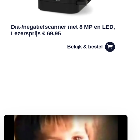
Dia-/negatiefscanner met 8 MP en LED,
Lezersprijs € 69,95
Bekijk & bestel
Lees meer over Iconische tv-reclames in de jaren 80