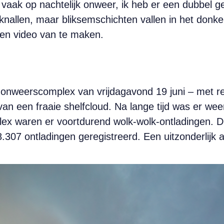
aak op nachtelijk onweer, ik heb er een dubbel gevo
knallen, maar bliksemschichten vallen in het donker 
een video van te maken.
 onweerscomplex van vrijdagavond 19 juni – met r
an een fraaie shelfcloud. Na lange tijd was er weer
ex waren er voortdurend wolk-wolk-ontladingen. D
8.307 ontladingen geregistreerd. Een uitzonderlijk a