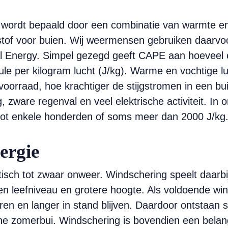
, wordt bepaald door een combinatie van warmte e
stof voor buien. Wij weermensen gebruiken daarvo
al Energy. Simpel gezegd geeft CAPE aan hoeveel e
oule per kilogram lucht (J/kg). Warme en vochtige lu
ievoorraad, hoe krachtiger de stijgstromen in een 
 zware regenval en veel elektrische activiteit. I
 tot enkele honderden of soms meer dan 2000 J/kg
ergie
isch tot zwaar onweer. Windschering speelt daarbij 
sen leefniveau en grotere hoogte. Als voldoende wi
ren en langer in stand blijven. Daardoor ontstaa
ne zomerbui. Windschering is bovendien een belang