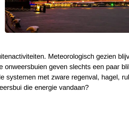
tenactiviteiten. Meteorologisch gezien blij
 onweersbuien geven slechts een paar bliks
de systemen met zware regenval, hagel, ru
eersbui die energie vandaan?