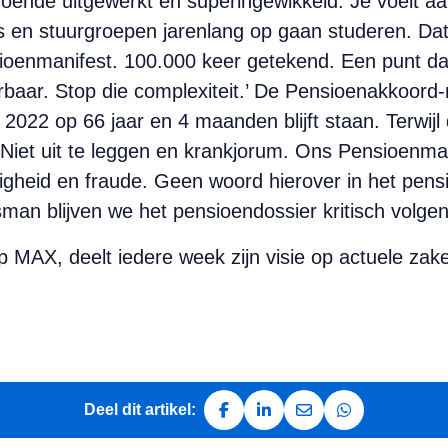
ldoende uitgewerkt en superingewikkeld. Je voelt aa
n stuurgroepen jarenlang op gaan studeren. Dat wi
enmanifest. 100.000 keer getekend. Een punt daar
rbaar. Stop die complexiteit.’ De Pensioenakkoord-
2022 op 66 jaar en 4 maanden blijft staan. Terwijl
Niet uit te leggen en krankjorum. Ons Pensioenman
gheid en fraude. Geen woord hierover in het pensi
n blijven we het pensioendossier kritisch volgen
p MAX, deelt iedere week zijn visie op actuele za
Deel dit artikel:
Deel op Facebook
Deel op LinkedIn
Deel via e-mail
Deel via Whats