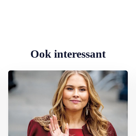
Ook interessant
te…
Lees meer over Ten paleize: kiezen tussen liefde en troon