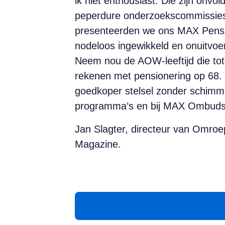
ik niet enthousiast. Die zijn onvo
peperdure onderzoekscommissies e
presenteerden we ons MAX Pensio
nodeloos ingewikkeld en onuitvoe
Neem nou de AOW-leeftijd die tot 
rekenen met pensionering op 68. 
goedkoper stelsel zonder schimmi
programma’s en bij MAX Ombudsma
Jan Slagter, directeur van Omroe
Magazine.