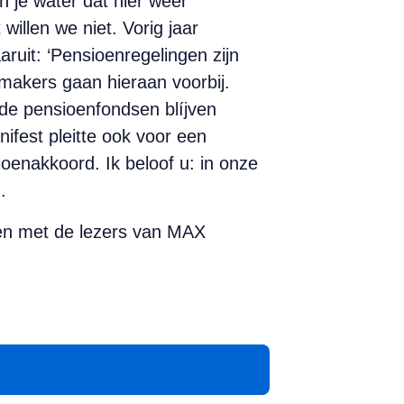
n je water dat hier weer
llen we niet. Vorig jaar
uit: ‘Pensioenregelingen zijn
makers gaan hieraan voorbij.
 de pensioenfondsen blíjven
ifest pleitte ook voor een
oenakkoord. Ik beloof u: in onze
.
ken met de lezers van MAX
App