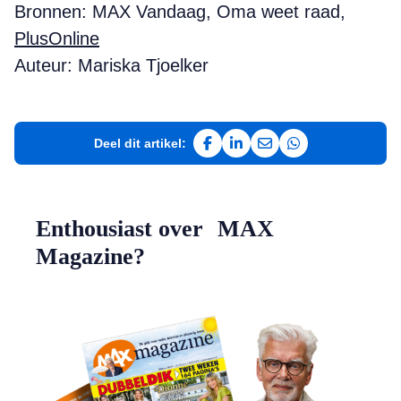
Bronnen: MAX Vandaag, Oma weet raad,
PlusOnline
Auteur: Mariska Tjoelker
Deel dit artikel:
Deel op Facebook
Deel op LinkedIn
Deel via e-mail
Deel via WhatsAp
Enthousiast over MAX
Magazine?