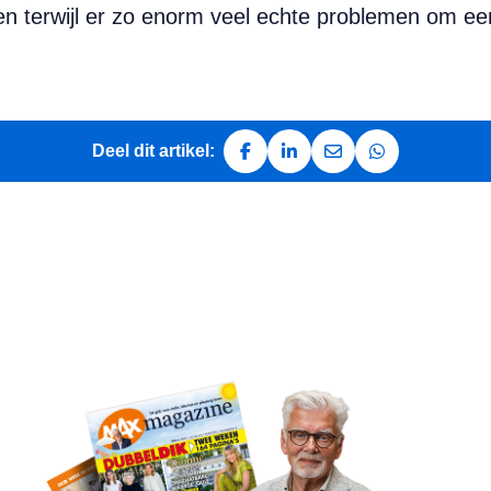
en terwijl er zo enorm veel echte problemen om ee
Deel dit artikel:
Deel op Facebook
Deel op LinkedIn
Deel via e-mail
Deel via Whats