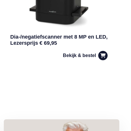
Dia-/negatiefscanner met 8 MP en LED,
Lezersprijs € 69,95
Bekijk & bestel
Lees meer over Column Jan Slagter: Marjan Berk