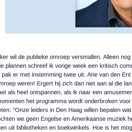
er wil de publieke omroep versmallen. Alleen nog i
 plannen schreef ik vorige week een kritisch com
k pak er met instemming twee uit. Arie van den Ent
roep weren! Ergert hij zich dan niet aan al die l
het als heel ontspannen, als ik naar een amuseme
e momenten het programma wordt onderbroken voor 
ten: “Onze leiders in Den Haag willen bepalen wat i
ochten we geen Engelse en Amerikaanse muziek hor
n uit bibliotheken en boekwinkels. Hoe is het mogel