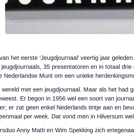
van het eerste ‘Jeugdjournaal’ veertig jaar gelede
 jeugdjournaals, 35 presentatoren en in totaal drie 
ke Nederlandse Munt om een unieke herdenkingsmun
r wereld met een jeugdjournaal. Maar als het had 
weest. Er begon in 1956 wel een soort van journaa
ver; er zat geen enkel Nederlands tintje aan en bev
enmaal per week. Dat vond men in Hilversum wel 
ersduo Anny Matti en Wim Spekking zich ertegena