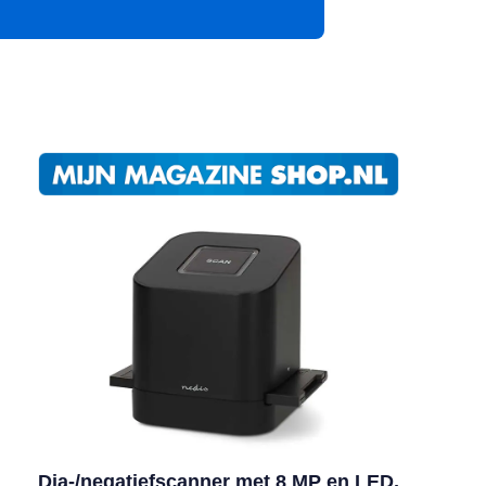
App
Dia-/negatiefscanner met 8 MP en LED,