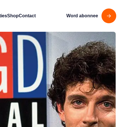
ties
Shop
Contact
Word abonnee