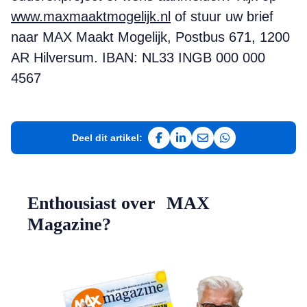
www.maxmaaktmogelijk.nl
of stuur uw brief
naar MAX Maakt Mogelijk, Postbus 671, 1200
AR Hilversum. IBAN: NL33 INGB 000 000
4567
Deel dit artikel:
Deel op Facebook
Deel op LinkedIn
Deel via e-mail
Deel via WhatsAp
Enthousiast over MAX
Magazine?